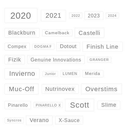
2020
2021
2023
2022
2024
Castelli
Blackburn
Camelback
Finish Line
Dotout
Compex
DOGMA F
Fizik
Genuine Innovations
GRANGER
Invierno
Merida
LUMEN
Junior
Overstims
Muc-Off
Nutrinovex
Scott
Slime
Pinarello
PINARELLO X
Verano
X-Sauce
Syncros