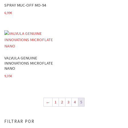
SPRAY MUC-OFF MO-94
6,99
€
VALVULA GENUINE
INNOVATIONS MICROFLATE
NANO
9,35
€
←
1
2
3
4
5
FILTRAR POR