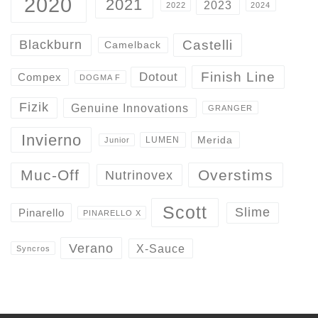
2020
2021
2023
2022
2024
Castelli
Blackburn
Camelback
Finish Line
Dotout
Compex
DOGMA F
Fizik
Genuine Innovations
GRANGER
Invierno
Merida
LUMEN
Junior
Overstims
Muc-Off
Nutrinovex
Scott
Slime
Pinarello
PINARELLO X
Verano
X-Sauce
Syncros