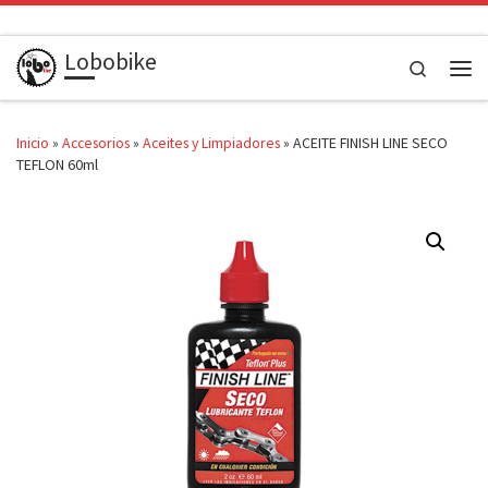
Saltar al contenido
Lobobike
Search
Men
Inicio
»
Accesorios
»
Aceites y Limpiadores
»
ACEITE FINISH LINE SECO
TEFLON 60ml