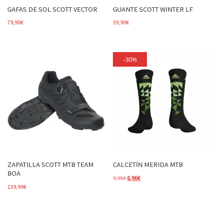
GAFAS DE SOL SCOTT VECTOR
GUANTE SCOTT WINTER LF
79,90
€
59,90
€
-30%
ZAPATILLA SCOTT MTB TEAM
CALCETÍN MERIDA MTB
BOA
El precio original era: 9,95€.
El precio actual es: 6,96€.
9,95
€
6,96
€
139,90
€