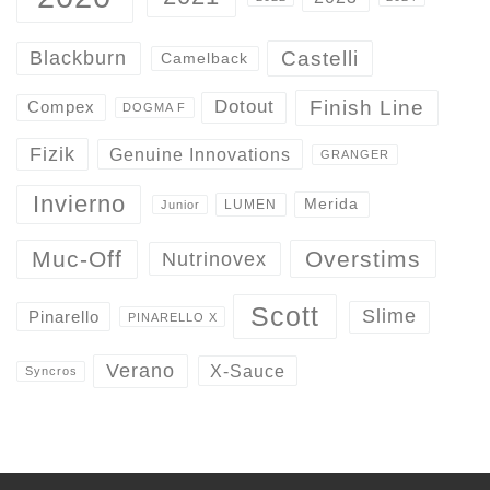
Castelli
Blackburn
Camelback
Finish Line
Dotout
Compex
DOGMA F
Fizik
Genuine Innovations
GRANGER
Invierno
Merida
LUMEN
Junior
Overstims
Muc-Off
Nutrinovex
Scott
Slime
Pinarello
PINARELLO X
Verano
X-Sauce
Syncros