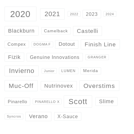
2020
2021
2023
2022
2024
Castelli
Blackburn
Camelback
Finish Line
Dotout
Compex
DOGMA F
Fizik
Genuine Innovations
GRANGER
Invierno
Merida
LUMEN
Junior
Overstims
Muc-Off
Nutrinovex
Scott
Slime
Pinarello
PINARELLO X
Verano
X-Sauce
Syncros