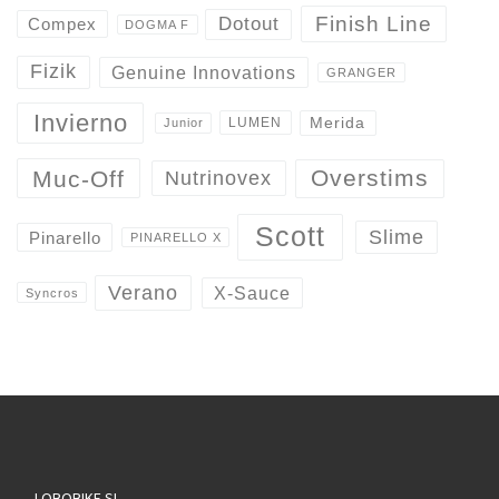
Finish Line
Dotout
Compex
DOGMA F
Fizik
Genuine Innovations
GRANGER
Invierno
Merida
LUMEN
Junior
Overstims
Muc-Off
Nutrinovex
Scott
Slime
Pinarello
PINARELLO X
Verano
X-Sauce
Syncros
LOBOBIKE SL