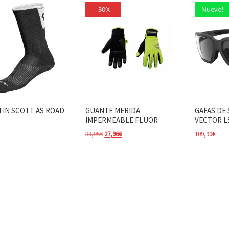
-30%
Nuevo!
TIN SCOTT AS ROAD
GUANTE MERIDA
GAFAS DE
IMPERMEABLE FLUOR
VECTOR L
El precio original era: 39,95€.
El precio actual es: 27,96€.
39,95
€
27,96
€
109,90
€