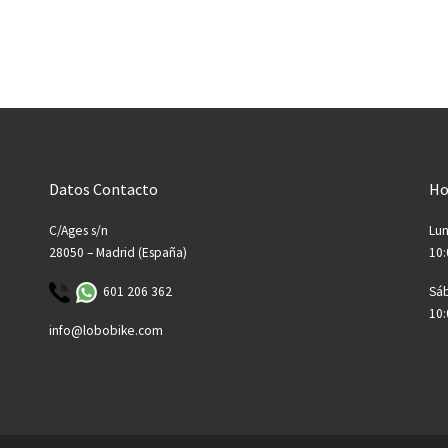
Datos Contacto
Ho
C/Ages s/n
Lun
28050 – Madrid (España)
10:
601 206 362
Sá
10:
info@lobobike.com