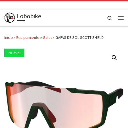
Saltar al contenido
Lobobike
Search
Men
Inicio
»
Equipamiento
»
Gafas
»
GAFAS DE SOL SCOTT SHIELD
Nuevo!