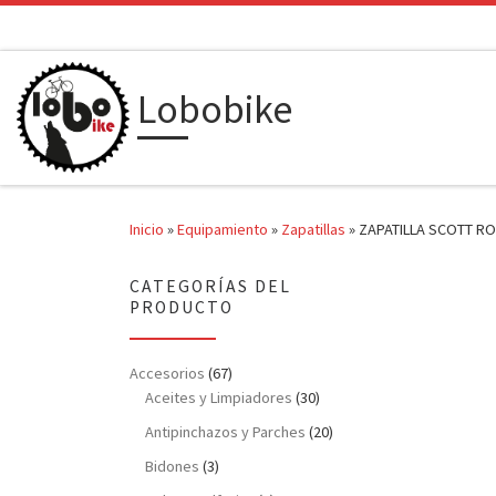
Saltar al contenido
Lobobike
Inicio
»
Equipamiento
»
Zapatillas
»
ZAPATILLA SCOTT R
CATEGORÍAS DEL
PRODUCTO
Accesorios
(67)
Aceites y Limpiadores
(30)
Antipinchazos y Parches
(20)
Bidones
(3)