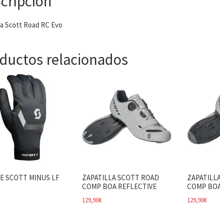
cripción
la Scott Road RC Evo
ductos relacionados
E SCOTT MINUS LF
ZAPATILLA SCOTT ROAD
ZAPATILL
COMP BOA REFLECTIVE
COMP BOA
129,90
€
129,90
€