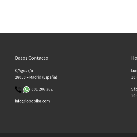
Datos Contacto
Ho
C/Ages s/n
Lun
28050 – Madrid (España)
10:
601 206 362
Sá
10:
info@lobobike.com