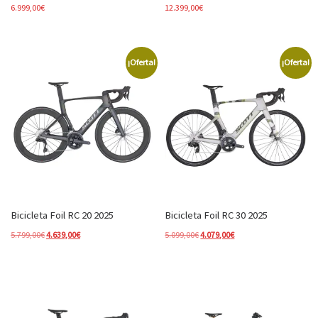
6.999,00
€
12.399,00
€
¡Oferta!
¡Oferta!
Bicicleta Foil RC 20 2025
Bicicleta Foil RC 30 2025
El precio original era: 5.799,00€.
El precio actual es: 4.639,00€.
El precio original era: 5.099,00€.
El precio actual es: 4.0
5.799,00
€
4.639,00
€
5.099,00
€
4.079,00
€