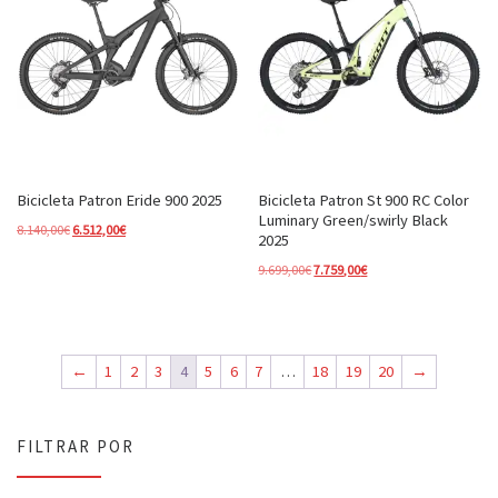
Bicicleta Patron Eride 900 2025
Bicicleta Patron St 900 RC Color
Luminary Green/swirly Black
El precio original era: 8.140,00€.
El precio actual es: 6.512,00€.
8.140,00
€
6.512,00
€
2025
El precio original era: 9.699,00€.
El precio actual es: 7.7
9.699,00
€
7.759,00
€
←
1
2
3
4
5
6
7
…
18
19
20
→
FILTRAR POR