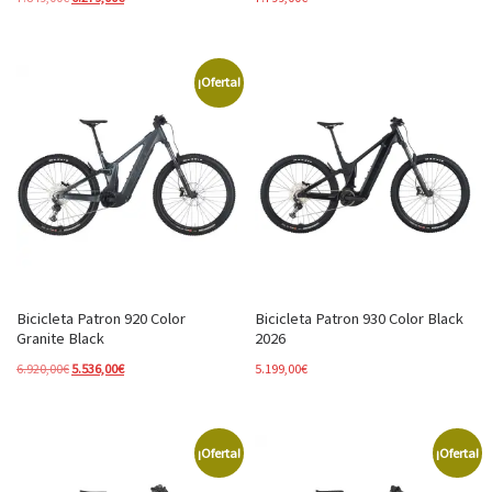
¡Oferta!
Bicicleta Patron 920 Color
Bicicleta Patron 930 Color Black
Granite Black
2026
El precio original era: 6.920,00€.
El precio actual es: 5.536,00€.
6.920,00
€
5.536,00
€
5.199,00
€
¡Oferta!
¡Oferta!