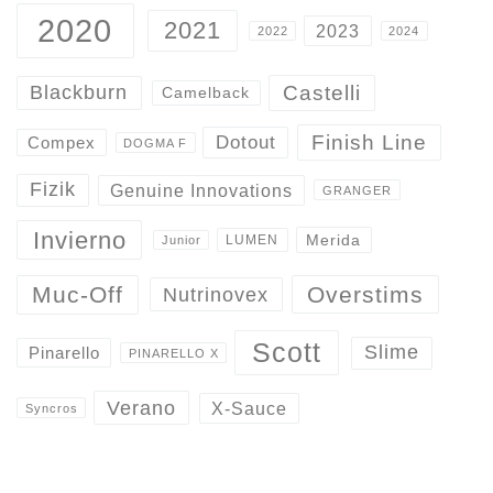
2020
2021
2023
2022
2024
Castelli
Blackburn
Camelback
Finish Line
Dotout
Compex
DOGMA F
Fizik
Genuine Innovations
GRANGER
Invierno
Merida
LUMEN
Junior
Overstims
Muc-Off
Nutrinovex
Scott
Slime
Pinarello
PINARELLO X
Verano
X-Sauce
Syncros