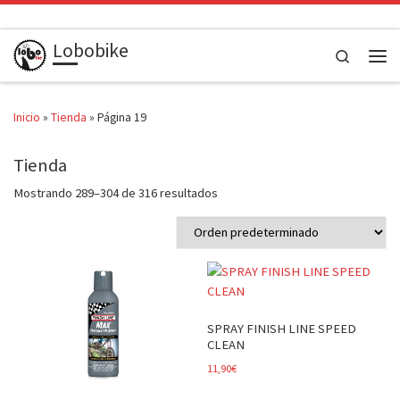
Saltar al contenido
Lobobike
Search
Men
Inicio
»
Tienda
»
Página 19
Tienda
Mostrando 289–304 de 316 resultados
SPRAY FINISH LINE SPEED
CLEAN
11,90
€