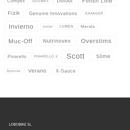
Finish Line
Dotout
Compex
DOGMA F
Fizik
Genuine Innovations
GRANGER
Invierno
Merida
LUMEN
Junior
Overstims
Muc-Off
Nutrinovex
Scott
Slime
Pinarello
PINARELLO X
Verano
X-Sauce
Syncros
LOBOBIKE SL