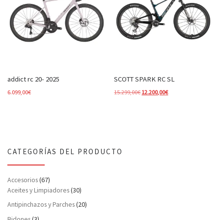
addict rc 20- 2025
SCOTT SPARK RC SL
El precio original era: 15.299,00
El precio actual es: 
6.099,00
€
15.299,00
€
12.200,00
€
CATEGORÍAS DEL PRODUCTO
Accesorios
(67)
Aceites y Limpiadores
(30)
Antipinchazos y Parches
(20)
Bidones
(3)