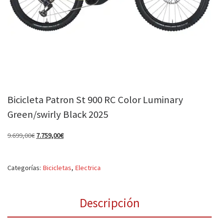
Bicicleta Patron St 900 RC Color Luminary
Green/swirly Black 2025
El precio original era: 9.699,00€.
El precio actual es: 7.759,00€.
9.699,00
€
7.759,00
€
Categorías:
Bicicletas
,
Electrica
Descripción