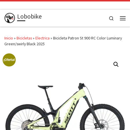
Saltar al contenido
Lobobike
Search
Men
Inicio
»
Bicicletas
»
Electrica
»
Bicicleta Patron St 900 RC Color Luminary
Green/swirly Black 2025
¡Oferta!