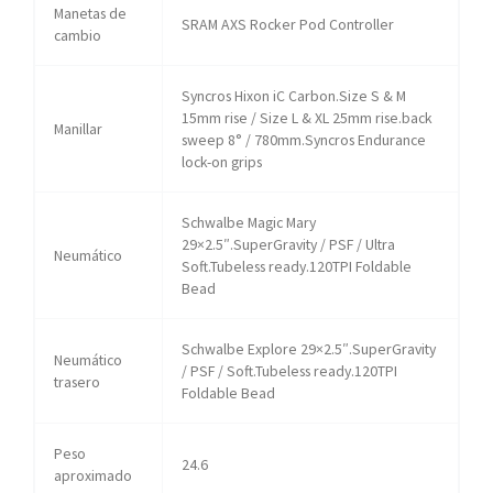
Manetas de
SRAM AXS Rocker Pod Controller
cambio
Syncros Hixon iC Carbon.Size S & M
15mm rise / Size L & XL 25mm rise.back
Manillar
sweep 8° / 780mm.Syncros Endurance
lock-on grips
Schwalbe Magic Mary
29×2.5″.SuperGravity / PSF / Ultra
Neumático
Soft.Tubeless ready.120TPI Foldable
Bead
Schwalbe Explore 29×2.5″.SuperGravity
Neumático
/ PSF / Soft.Tubeless ready.120TPI
trasero
Foldable Bead
Peso
24.6
aproximado