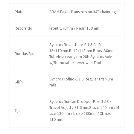
Plato
SRAM Eagle Transmission 34T chainring
Recorrido
Front: 170mm / Rear: 150mm
Syncros Revelstoke-E 1.5 CL.F:
15x110mm.R: 12x148mm Boost.30mm
Ruedas Bici
Tubeless ready rim 28H.Syncros Axle
w/Removable Lever with Tool
Syncros Tofino-E 1.5 Regular.Titanium
Sillín
rails
Syncros Duncan Dropper Post 1.5S /
Travel Adjust / 31.6mm.S size 140mm / M
Tija
size 180mm / L size 180mm / XL size
210mm