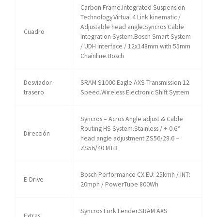
Carbon Frame.Integrated Suspension
Technology.Virtual 4 Link kinematic /
Adjustable head angle.Syncros Cable
Cuadro
Integration System.Bosch Smart System
/ UDH Interface / 12x148mm with 55mm
Chainline.Bosch
Desviador
SRAM S1000 Eagle AXS Transmission 12
trasero
Speed.Wireless Electronic Shift System
Syncros – Acros Angle adjust & Cable
Routing HS System.Stainless / +-0.6°
Dirección
head angle adjustment.ZS56/28.6 –
ZS56/40 MTB
Bosch Performance CX.EU: 25kmh / INT:
E-Drive
20mph / PowerTube 800Wh
Syncros Fork Fender.SRAM AXS
Extras