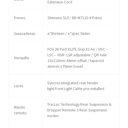
Extension Cord
Frenos
Shimano SLX / BR-M7120 4 Piston
Guiacadenas
e*thirteen / e*spec Slider
FOX 38 Perf. ELITE Grip X2 Air / HSC –
LSC – HSR- LSR adjustable / QR Axle
Horquilla
15x110mm.44mm offset / tapered
steerer.170mm travel
Syncros integrated rear fender
Luces
light.Front Light Cable pre-installed
TracLoc Technology.Rear Suspension &
Mando
Dropper Remote.3 Rear Suspension
remoto
modes