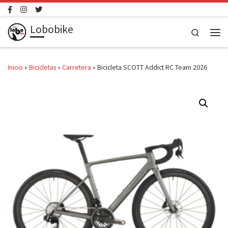
Saltar al contenido
Lobobike
Search
Men
Inicio
»
Bicicletas
»
Carretera
»
Bicicleta SCOTT Addict RC Team 2026