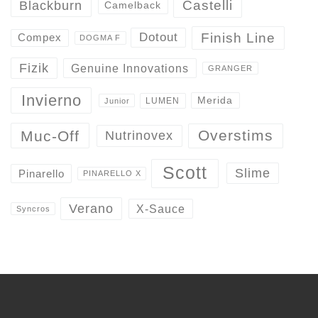
Castelli
Blackburn
Camelback
Finish Line
Dotout
Compex
DOGMA F
Fizik
Genuine Innovations
GRANGER
Invierno
Merida
LUMEN
Junior
Overstims
Muc-Off
Nutrinovex
Scott
Slime
Pinarello
PINARELLO X
Verano
X-Sauce
Syncros