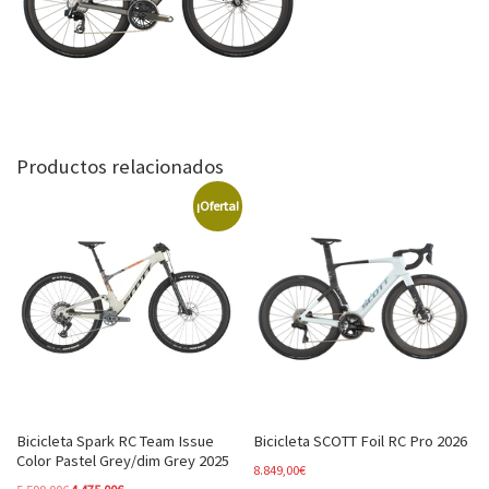
Productos relacionados
¡Oferta!
Bicicleta Spark RC Team Issue
Bicicleta SCOTT Foil RC Pro 2026
Color Pastel Grey/dim Grey 2025
8.849,00
€
El precio original era: 5.599,00€.
El precio actual es: 4.475,00€.