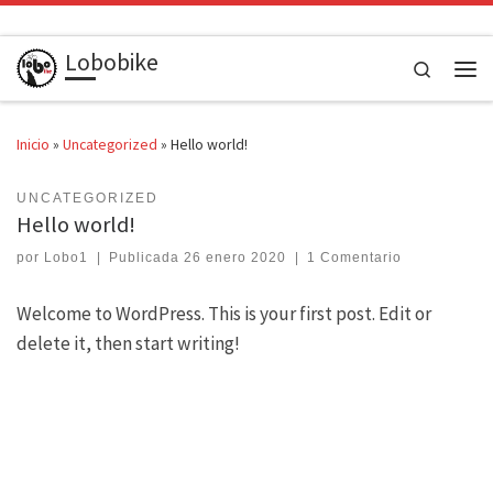
Saltar al contenido
Lobobike
Search
Men
Inicio
»
Uncategorized
»
Hello world!
UNCATEGORIZED
Hello world!
por
Lobo1
|
Publicada
26 enero 2020
|
1 Comentario
Welcome to WordPress. This is your first post. Edit or
delete it, then start writing!