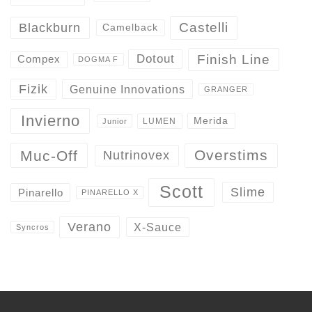
Castelli
Blackburn
Camelback
Finish Line
Dotout
Compex
DOGMA F
Fizik
Genuine Innovations
GRANGER
Invierno
Merida
LUMEN
Junior
Overstims
Muc-Off
Nutrinovex
Scott
Slime
Pinarello
PINARELLO X
Verano
X-Sauce
Syncros