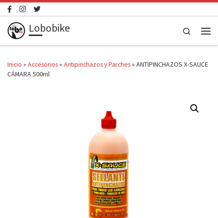
Saltar al contenido
Lobobike
Search
Men
Inicio
»
Accesorios
»
Antipinchazos y Parches
»
ANTIPINCHAZOS X-SAUCE
CÁMARA 500ml