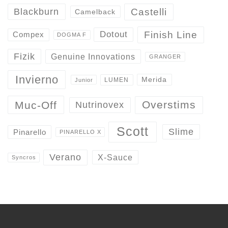
Castelli
Blackburn
Camelback
Finish Line
Dotout
Compex
DOGMA F
Fizik
Genuine Innovations
GRANGER
Invierno
Merida
LUMEN
Junior
Overstims
Muc-Off
Nutrinovex
Scott
Slime
Pinarello
PINARELLO X
Verano
X-Sauce
Syncros