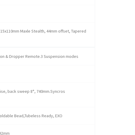
.15x110mm Maxle Stealth, 44mm offset, Tapered
ion & Dropper Remote.3 Suspension modes
 rise, back sweep 8°, 740mm.Syncros
Foldable Bead,Tubeless Ready, EXO
x92mm