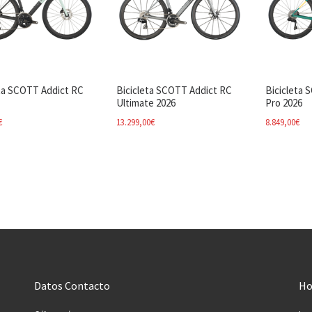
eta SCOTT Addict RC
Bicicleta SCOTT Addict RC
Bicicleta 
Ultimate 2026
Pro 2026
€
13.299,00
€
8.849,00
€
Datos Contacto
Ho