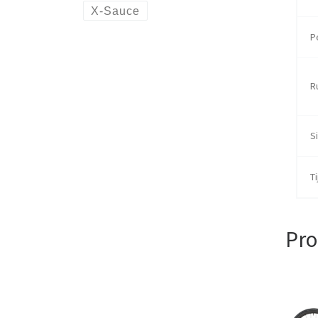
X-Sauce
P
R
Si
Ti
Pro