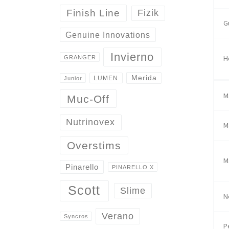
Finish Line
Fizik
G
Genuine Innovations
Invierno
H
GRANGER
Merida
LUMEN
Junior
M
Muc-Off
Nutrinovex
M
Overstims
M
Pinarello
PINARELLO X
Scott
Slime
N
Verano
Syncros
P