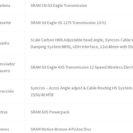
adena
SRAM CN GX Eagle Transmission
asette
SRAM GX Eagle XS 1275 Transmission 10-52
Scale Carbon HMX.Adjustable head angle, Syncros Cable 
uadro
Damping System.BB92, UDH Interface, 12x148mm with 55
esviador
SRAM GX Eagle AXS Transmission 12 Speed.Wireless Elect
rasero
Syncros – Acros Angle adjust & Cable Routing HS System.
irección
ZS56/40 MTB
xtras
SRAM AXS Powerpack
renos
SRAM Motive Bronze 4-Piston Disc