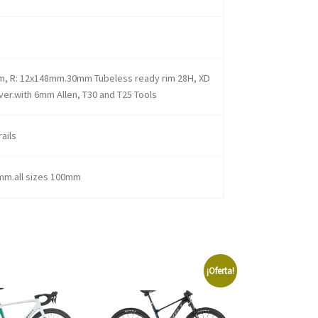
m, R: 12x148mm.30mm Tubeless ready rim 28H, XD
er.with 6mm Allen, T30 and T25 Tools
ails
mm.all sizes 100mm
¡Oferta!