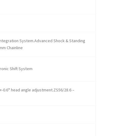
Integration System.Advanced Shock & Standing
mm Chainline
ronic Shift System
+-0.6° head angle adjustment.ZS56/28.6 –