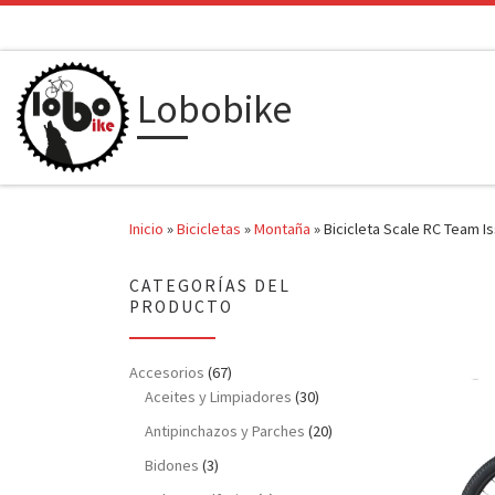
Saltar al contenido
Lobobike
Inicio
»
Bicicletas
»
Montaña
»
Bicicleta Scale RC Team I
CATEGORÍAS DEL
PRODUCTO
Accesorios
(67)
Aceites y Limpiadores
(30)
Antipinchazos y Parches
(20)
Bidones
(3)