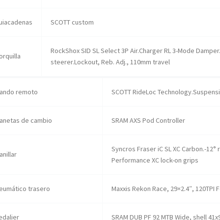
uiacadenas
SCOTT custom
RockShox SID SL Select 3P Air.Charger RL 3-Mode Damper
orquilla
steerer.Lockout, Reb. Adj., 110mm travel
ando remoto
SCOTT RideLoc Technology.Suspens
anetas de cambio
SRAM AXS Pod Controller
Syncros Fraser iC SL XC Carbon.-12°
anillar
Performance XC lock-on grips
eumático trasero
Maxxis Rekon Race, 29×2.4″, 120TPI 
edalier
SRAM DUB PF 92 MTB Wide, shell 41