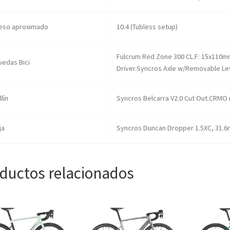
eso aproximado
10.4 (Tubless setup)
Fulcrum Red Zone 300 CL.F: 15x110m
uedas Bici
Driver.Syncros Axle w/Removable Lev
llín
Syncros Belcarra V2.0 Cut Out.CRMO r
ja
Syncros Duncan Dropper 1.5XC, 31.6
ductos relacionados