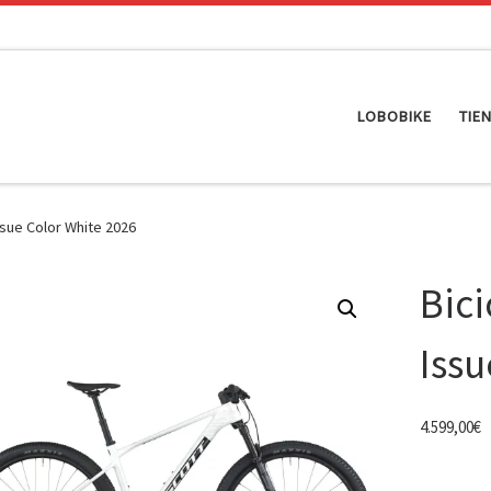
LOBOBIKE
TIE
ssue Color White 2026
Bici
Issu
4.599,00
€