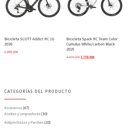
Bicicleta SCOTT Addict RC 10
Bicicleta Spark RC Team Color
2026
Cumulus White/carbon Black
2025
6.899,00
€
El precio original era: 4.699,00€.
El precio actual es: 3.7
4.699,00
€
3.759,00
€
CATEGORÍAS DEL PRODUCTO
Accesorios
(67)
Aceites y Limpiadores
(30)
Antipinchazos y Parches
(20)