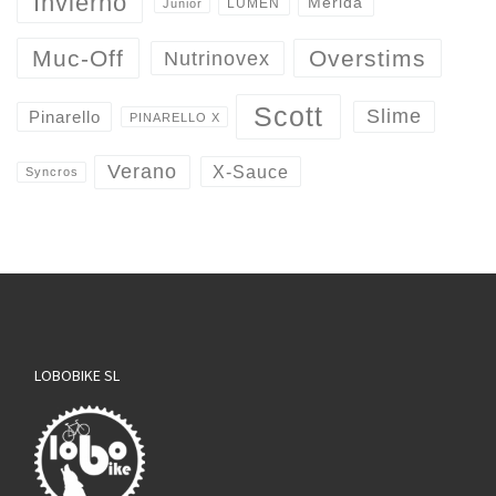
Invierno
Merida
LUMEN
Junior
Overstims
Muc-Off
Nutrinovex
Scott
Slime
Pinarello
PINARELLO X
Verano
X-Sauce
Syncros
LOBOBIKE SL