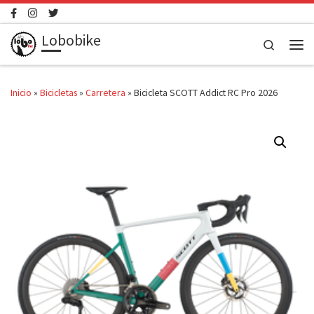
Saltar al contenido
Lobobike
Search
Men
Inicio
»
Bicicletas
»
Carretera
»
Bicicleta SCOTT Addict RC Pro 2026