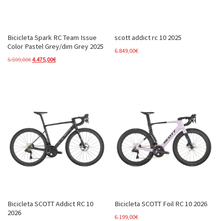
Bicicleta Spark RC Team Issue
scott addict rc 10 2025
Color Pastel Grey/dim Grey 2025
6.849,00
€
El precio original era: 5.599,00€.
El precio actual es: 4.475,00€.
5.599,00
€
4.475,00
€
Bicicleta SCOTT Addict RC 10
Bicicleta SCOTT Foil RC 10 2026
2026
6.199,00
€