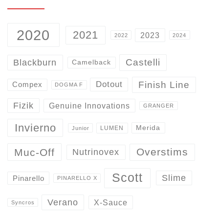
2020
2021
2023
2022
2024
Castelli
Blackburn
Camelback
Finish Line
Dotout
Compex
DOGMA F
Fizik
Genuine Innovations
GRANGER
Invierno
Merida
LUMEN
Junior
Overstims
Muc-Off
Nutrinovex
Scott
Slime
Pinarello
PINARELLO X
Verano
X-Sauce
Syncros