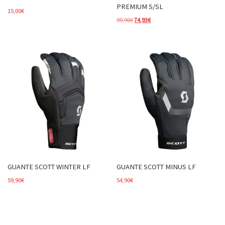
PREMIUM S/SL
15,00
€
El precio original era: 99,90€.
El precio actual es: 74,93€.
99,90
€
74,93
€
GUANTE SCOTT WINTER LF
GUANTE SCOTT MINUS LF
59,90
€
54,90
€