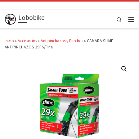
Saltar al contenido
Lobobike
Search
Men
Inicio
»
Accesorios
»
Antipinchazos y Parches
»
CÁMARA SLIME
ANTIPINCHAZOS 29″ V/Fina