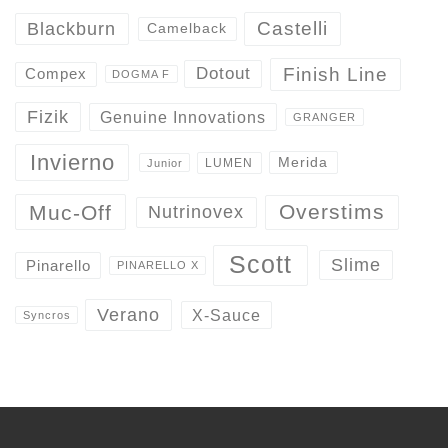
Castelli
Blackburn
Camelback
Finish Line
Dotout
Compex
DOGMA F
Fizik
Genuine Innovations
GRANGER
Invierno
Merida
LUMEN
Junior
Overstims
Muc-Off
Nutrinovex
Scott
Slime
Pinarello
PINARELLO X
Verano
X-Sauce
Syncros