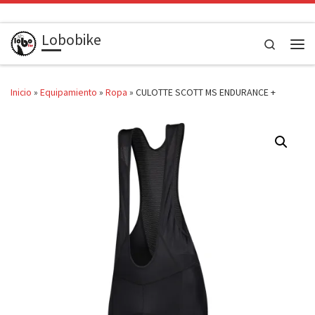
Saltar al contenido
Lobobike
Search
Men
Inicio
»
Equipamiento
»
Ropa
»
CULOTTE SCOTT MS ENDURANCE +