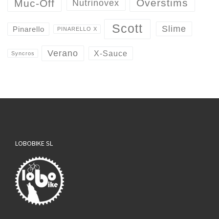
Overstims
Muc-Off
Nutrinovex
Scott
Slime
Pinarello
PINARELLO X
Verano
X-Sauce
Syncros
LOBOBIKE SL