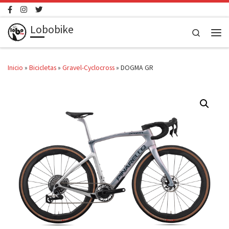
Saltar al contenido
Lobobike
Search
Men
Inicio
»
Bicicletas
»
Gravel-Cyclocross
»
DOGMA GR