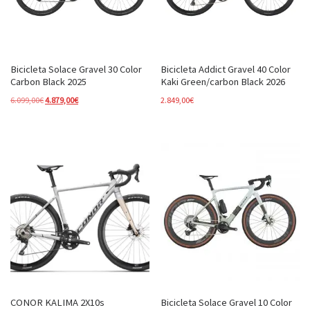
Bicicleta Solace Gravel 30 Color
Bicicleta Addict Gravel 40 Color
Carbon Black 2025
Kaki Green/carbon Black 2026
El precio original era: 6.099,00€.
El precio actual es: 4.879,00€.
6.099,00
€
4.879,00
€
2.849,00
€
CONOR KALIMA 2X10s
Bicicleta Solace Gravel 10 Color