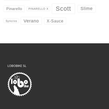
Scott
Slime
Pinarello
PINARELLO X
Verano
X-Sauce
Syncros
LOBOBIKE SL