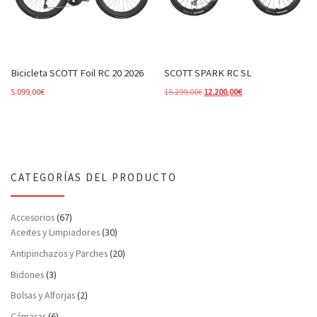
Bicicleta SCOTT Foil RC 20 2026
SCOTT SPARK RC SL
El precio original era: 15.299,00
El precio actual es: 
5.099,00
€
15.299,00
€
12.200,00
€
CATEGORÍAS DEL PRODUCTO
Accesorios
(67)
Aceites y Limpiadores
(30)
Antipinchazos y Parches
(20)
Bidones
(3)
Bolsas y Alforjas
(2)
Cámaras
(6)