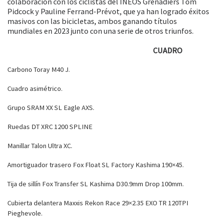
colaboración con los ciclistas del INEOS Grenadiers Tom
Pidcock y Pauline Ferrand-Prévot, que ya han logrado éxitos
masivos con las bicicletas, ambos ganando títulos
mundiales en 2023 junto con una serie de otros triunfos.
CUADRO
Carbono Toray M40 J.
Cuadro asimétrico.
Grupo SRAM XX SL Eagle AXS.
Ruedas DT XRC 1200 SPLINE
Manillar Talon Ultra XC.
Amortiguador trasero Fox Float SL Factory Kashima 190×45.
Tija de sillín Fox Transfer SL Kashima D30.9mm Drop 100mm.
Cubierta delantera Maxxis Rekon Race 29×2.35 EXO TR 120TPI
Pieghevole.