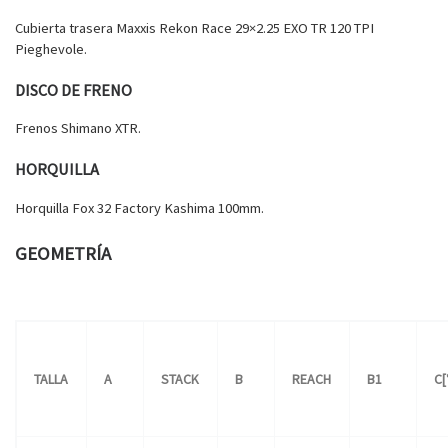
Cubierta trasera Maxxis Rekon Race 29×2.25 EXO TR 120 TPI
Pieghevole.
DISCO DE FRENO
Frenos Shimano XTR.
HORQUILLA
Horquilla Fox 32 Factory Kashima 100mm.
GEOMETRÍA
TALLA
A
STACK
B
REACH
B1
C[