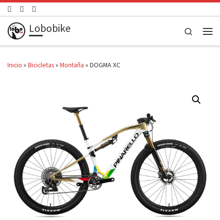
Saltar al contenido
Lobobike
Search
Men
Inicio
»
Bicicletas
»
Montaña
»
DOGMA XC