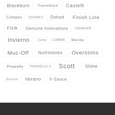
Castelli
Blackburn
Camelback
Finish Line
Dotout
Compex
DOGMA F
Fizik
Genuine Innovations
GRANGER
Invierno
Merida
LUMEN
Junior
Overstims
Muc-Off
Nutrinovex
Scott
Slime
Pinarello
PINARELLO X
Verano
X-Sauce
Syncros