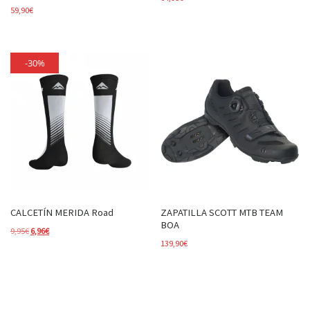
59,90
€
-30%
CALCETÍN MERIDA Road
ZAPATILLA SCOTT MTB TEAM
BOA
El precio original era: 9,95€.
El precio actual es: 6,96€.
9,95
€
6,96
€
139,90
€