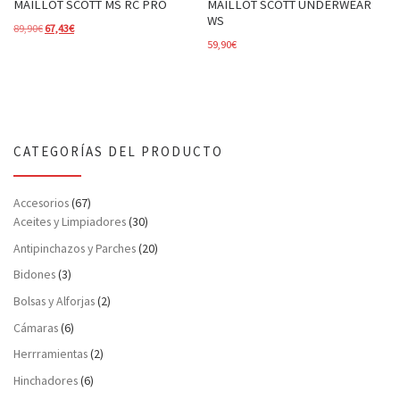
MAILLOT SCOTT MS RC PRO
MAILLOT SCOTT UNDERWEAR
WS
El precio original era: 89,90€.
El precio actual es: 67,43€.
89,90
€
67,43
€
59,90
€
CATEGORÍAS DEL PRODUCTO
Accesorios
(67)
Aceites y Limpiadores
(30)
Antipinchazos y Parches
(20)
Bidones
(3)
Bolsas y Alforjas
(2)
Cámaras
(6)
Herrramientas
(2)
Hinchadores
(6)