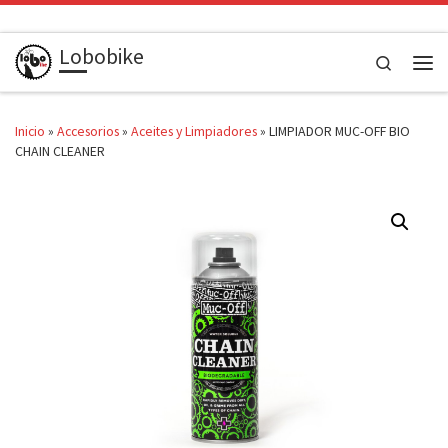
Saltar al contenido
Lobobike
Search
Men
Inicio
»
Accesorios
»
Aceites y Limpiadores
»
LIMPIADOR MUC-OFF BIO
CHAIN CLEANER