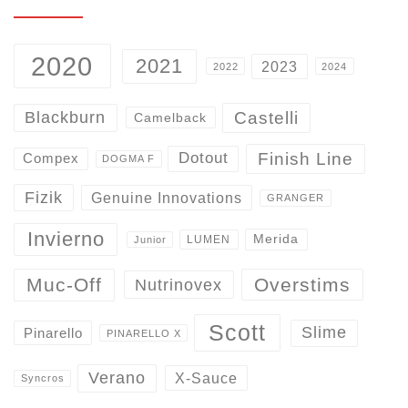
2020
2021
2023
2022
2024
Castelli
Blackburn
Camelback
Finish Line
Dotout
Compex
DOGMA F
Fizik
Genuine Innovations
GRANGER
Invierno
Merida
LUMEN
Junior
Overstims
Muc-Off
Nutrinovex
Scott
Slime
Pinarello
PINARELLO X
Verano
X-Sauce
Syncros