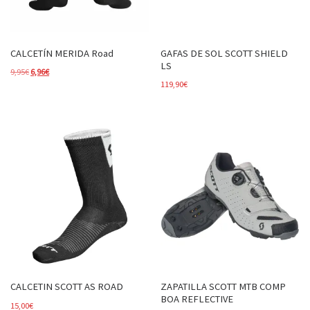
CALCETÍN MERIDA Road
GAFAS DE SOL SCOTT SHIELD
LS
El precio original era: 9,95€.
El precio actual es: 6,96€.
9,95
€
6,96
€
119,90
€
CALCETIN SCOTT AS ROAD
ZAPATILLA SCOTT MTB COMP
BOA REFLECTIVE
15,00
€