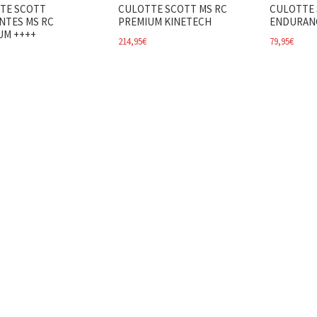
TE SCOTT
CULOTTE SCOTT MS RC
CULOTTE 
NTES MS RC
PREMIUM KINETECH
ENDURAN
UM ++++
214,95
€
79,95
€