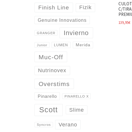
CULOT
Finish Line
Fizik
C/TIRA
PREMI
Genuine Innovations
139,95
€
Invierno
GRANGER
Merida
LUMEN
Junior
Muc-Off
Nutrinovex
Overstims
Pinarello
PINARELLO X
Scott
Slime
Verano
Syncros