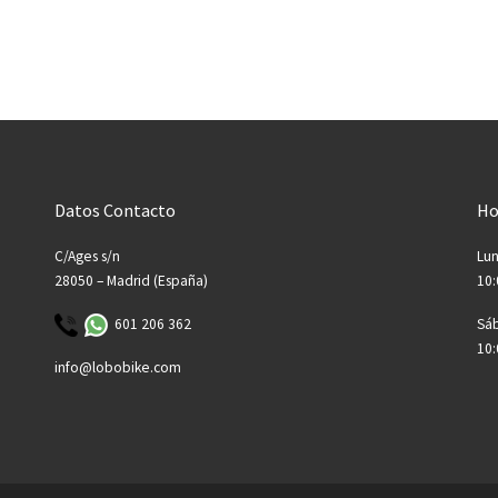
Datos Contacto
Ho
C/Ages s/n
Lun
28050 – Madrid (España)
10:
601 206 362
Sá
10:
info@lobobike.com