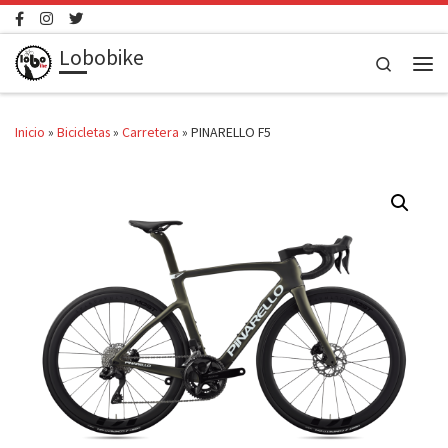
Saltar al contenido
Lobobike
Search
Men
Inicio
»
Bicicletas
»
Carretera
»
PINARELLO F5