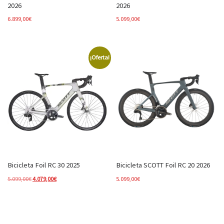
2026
2026
6.899,00
€
5.099,00
€
¡Oferta!
Bicicleta Foil RC 30 2025
Bicicleta SCOTT Foil RC 20 2026
El precio original era: 5.099,00€.
El precio actual es: 4.079,00€.
5.099,00
€
4.079,00
€
5.099,00
€