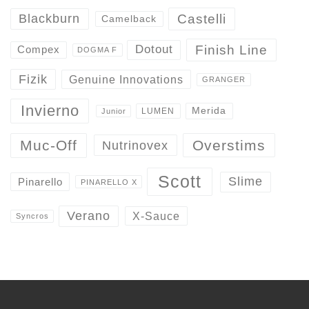
Castelli
Blackburn
Camelback
Finish Line
Dotout
Compex
DOGMA F
Fizik
Genuine Innovations
GRANGER
Invierno
Merida
LUMEN
Junior
Overstims
Muc-Off
Nutrinovex
Scott
Slime
Pinarello
PINARELLO X
Verano
X-Sauce
Syncros