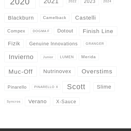
2020
2021
2023
2022
2024
Castelli
Blackburn
Camelback
Finish Line
Dotout
Compex
DOGMA F
Fizik
Genuine Innovations
GRANGER
Invierno
Merida
LUMEN
Junior
Overstims
Muc-Off
Nutrinovex
Scott
Slime
Pinarello
PINARELLO X
Verano
X-Sauce
Syncros