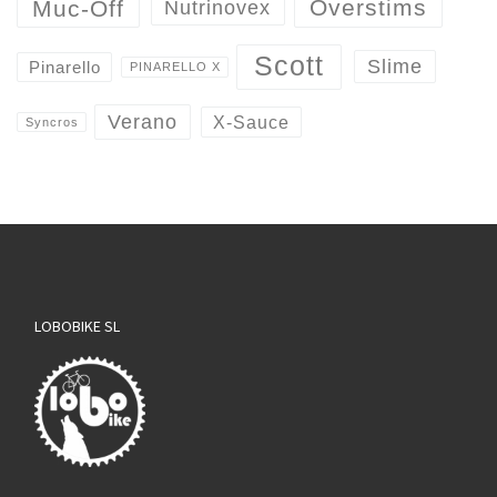
Overstims
Muc-Off
Nutrinovex
Scott
Slime
Pinarello
PINARELLO X
Verano
X-Sauce
Syncros
LOBOBIKE SL