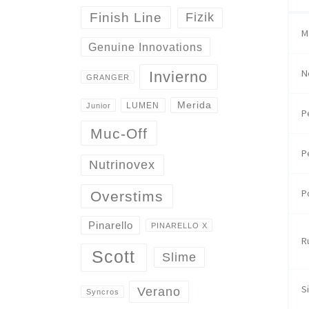
Finish Line
Fizik
M
Genuine Innovations
N
Invierno
GRANGER
Merida
LUMEN
Junior
P
Muc-Off
P
Nutrinovex
P
Overstims
Pinarello
PINARELLO X
R
Scott
Slime
Si
Verano
Syncros