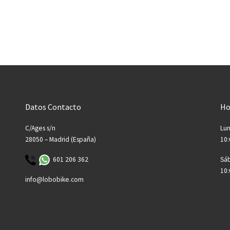
Datos Contacto
Ho
C/Ages s/n
Lun
28050 – Madrid (España)
10:
601 206 362
Sá
10:
info@lobobike.com