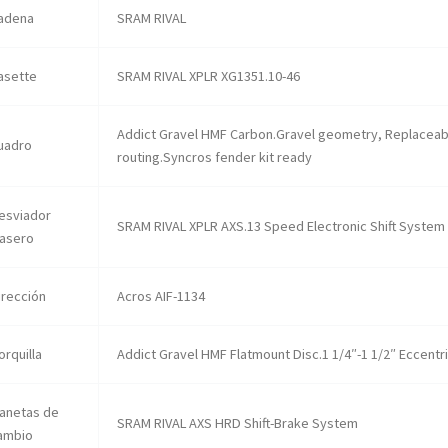
adena
SRAM RIVAL
asette
SRAM RIVAL XPLR XG1351.10-46
Addict Gravel HMF Carbon.Gravel geometry, Replaceabl
uadro
routing.Syncros fender kit ready
esviador
SRAM RIVAL XPLR AXS.13 Speed Electronic Shift System
rasero
irección
Acros AIF-1134
orquilla
Addict Gravel HMF Flatmount Disc.1 1/4″-1 1/2″ Eccentr
anetas de
SRAM RIVAL AXS HRD Shift-Brake System
ambio