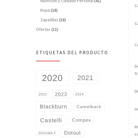
Nutrición y Cuidado Personal
(41)
C
Ropa
(18)
Zapatillas
(18)
C
Ofertas
(11)
C
ETIQUETAS DEL PRODUCTO
D
t
2020
2021
D
2023
2022
2024
Blackburn
Camelback
H
Castelli
Compex
M
Dotout
c
DOGMA F