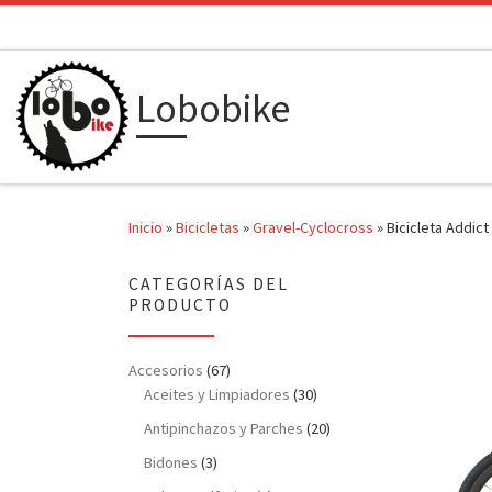
Saltar al contenido
Lobobike
Inicio
»
Bicicletas
»
Gravel-Cyclocross
»
Bicicleta Addic
CATEGORÍAS DEL
PRODUCTO
Accesorios
(67)
Aceites y Limpiadores
(30)
Antipinchazos y Parches
(20)
Bidones
(3)