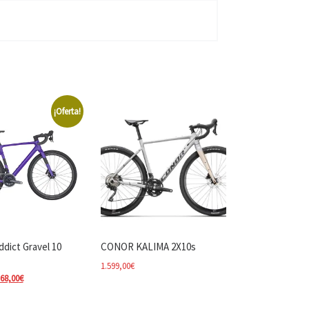
¡Oferta!
ddict Gravel 10
CONOR KALIMA 2X10s
1.599,00
€
precio original era: 6.710,00€.
El precio actual es: 5.368,00€.
368,00
€