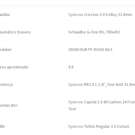
anillar
Syncros Creston 2.0 X.Alloy 31.8mm
eumático trasero
Schwalbe G-One RX, 700x45C
edalier
SRAM DUB PF ROAD 86.5
eso aproximado
8.8
otencia
Syncros RR2.0 1 1/4″, four Bolt 31.8
Syncros Capital 1.0 40 Carbon.24 Fro
uedas Bici
Tool
llín
Syncros Tofino Regular 2.0 Cutout