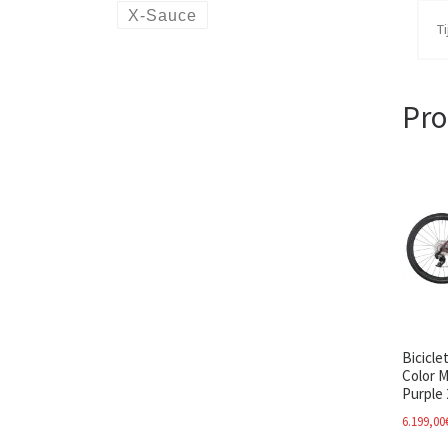
X-Sauce
Ti
Pro
Bicicle
Color M
Purple 
6.199,00