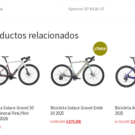
ja
Syncros SP-R101-CF
ductos relacionados
¡Oferta!
ta Solace Gravel 30
Bicicleta Solace Gravel Eride
Bicicleta A
ineral Pink/flint
30 2025
2025
2026
El precio original era: 6.099,00€.
El precio actual es: 4.879,00€.
El 
6.099,00
€
4.879,00
€
6.710,00
€
5.
€