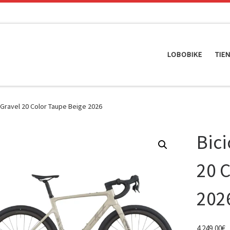
LOBOBIKE
TIE
t Gravel 20 Color Taupe Beige 2026
Bici
20 
202
4.249,00
€