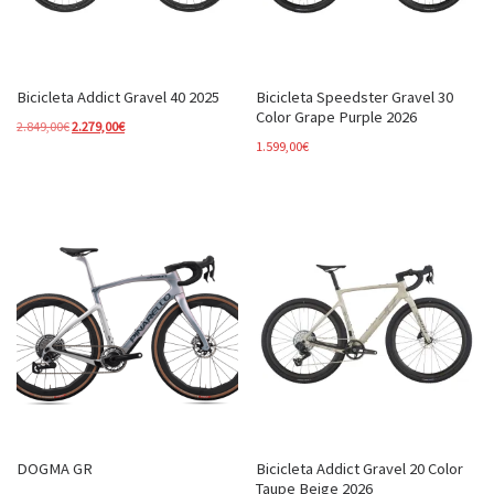
Bicicleta Addict Gravel 40 2025
Bicicleta Speedster Gravel 30
Color Grape Purple 2026
El precio original era: 2.849,00€.
El precio actual es: 2.279,00€.
2.849,00
€
2.279,00
€
1.599,00
€
DOGMA GR
Bicicleta Addict Gravel 20 Color
Taupe Beige 2026