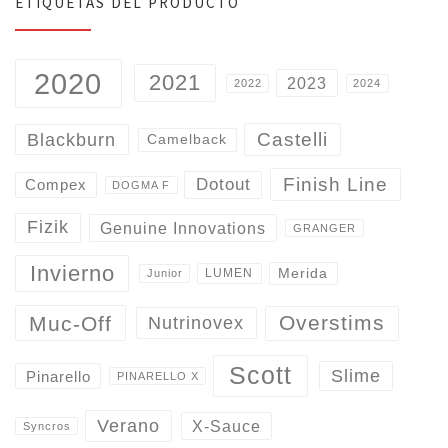
ETIQUETAS DEL PRODUCTO
2020
2021
2023
2022
2024
Castelli
Blackburn
Camelback
Finish Line
Dotout
Compex
DOGMA F
Fizik
Genuine Innovations
GRANGER
Invierno
Merida
LUMEN
Junior
Overstims
Muc-Off
Nutrinovex
Scott
Slime
Pinarello
PINARELLO X
Verano
X-Sauce
Syncros