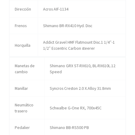
Dirección
Acros AIF-1134
Frenos
Shimano BR-RX410 Hyd. Disc
Addict Gravel HMF Flatmount Disc.1 1/4″-1
Horquilla
1/2″ Eccentric Carbon steerer
Manetas de
Shimano GRX ST-RX610, BL-RX610L.12
cambio
Speed
Manillar
Syncros Creston 2.0 X.Alloy 31.8mm
Neumático
Schwalbe G-One RX, 700x45C
trasero
Pedalier
Shimano BB-RS500 PB