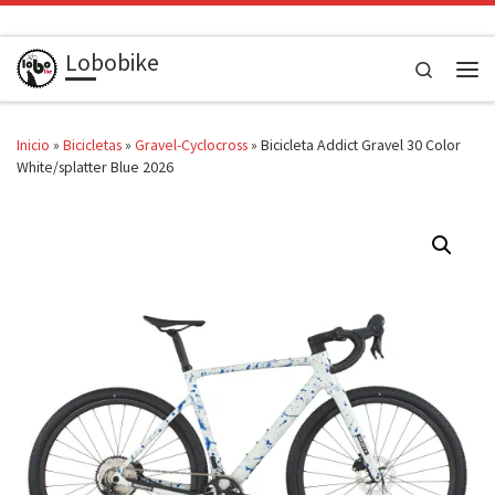
Saltar al contenido
Lobobike
Search
Men
Inicio
»
Bicicletas
»
Gravel-Cyclocross
»
Bicicleta Addict Gravel 30 Color
White/splatter Blue 2026