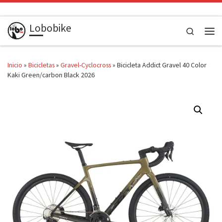
Saltar al contenido
Lobobike
Search
Men
Inicio
»
Bicicletas
»
Gravel-Cyclocross
»
Bicicleta Addict Gravel 40 Color
Kaki Green/carbon Black 2026