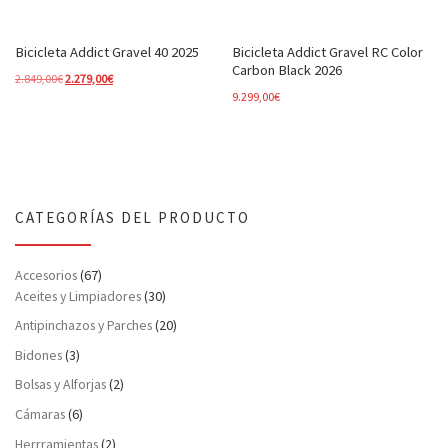
Bicicleta Addict Gravel 40 2025
Bicicleta Addict Gravel RC Color
Carbon Black 2026
El precio original era: 2.849,00€.
El precio actual es: 2.279,00€.
2.849,00
€
2.279,00
€
9.299,00
€
CATEGORÍAS DEL PRODUCTO
Accesorios
(67)
Aceites y Limpiadores
(30)
Antipinchazos y Parches
(20)
Bidones
(3)
Bolsas y Alforjas
(2)
Cámaras
(6)
Herrramientas
(2)