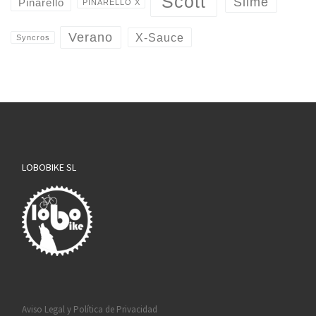
Scott
Slime
Pinarello
PINARELLO X
Verano
X-Sauce
Syncros
LOBOBIKE SL
Aviso Legal y Política de Privacidad