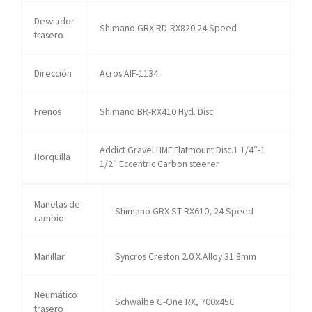
Desviador
Shimano GRX RD-RX820.24 Speed
trasero
Dirección
Acros AIF-1134
Frenos
Shimano BR-RX410 Hyd. Disc
Addict Gravel HMF Flatmount Disc.1 1/4″-1
Horquilla
1/2″ Eccentric Carbon steerer
Manetas de
Shimano GRX ST-RX610, 24 Speed
cambio
Manillar
Syncros Creston 2.0 X.Alloy 31.8mm
Neumático
Schwalbe G-One RX, 700x45C
trasero