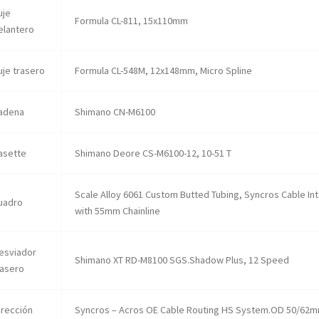
uje
Formula CL-811, 15x110mm
elantero
uje trasero
Formula CL-548M, 12x148mm, Micro Spline
adena
Shimano CN-M6100
asette
Shimano Deore CS-M6100-12, 10-51 T
Scale Alloy 6061 Custom Butted Tubing, Syncros Cable I
uadro
with 55mm Chainline
esviador
Shimano XT RD-M8100 SGS.Shadow Plus, 12 Speed
rasero
irección
Syncros – Acros OE Cable Routing HS System.OD 50/62