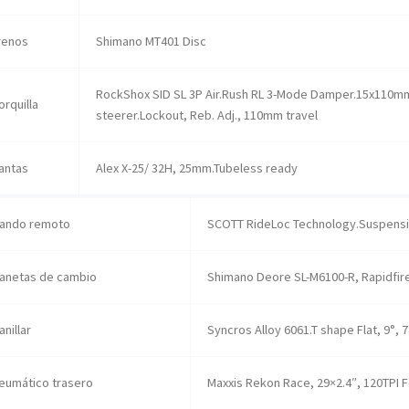
renos
Shimano MT401 Disc
RockShox SID SL 3P Air.Rush RL 3-Mode Damper.15x110mm
orquilla
steerer.Lockout, Reb. Adj., 110mm travel
lantas
Alex X-25/ 32H, 25mm.Tubeless ready
ando remoto
SCOTT RideLoc Technology.Suspens
anetas de cambio
Shimano Deore SL-M6100-R, Rapidfire
anillar
Syncros Alloy 6061.T shape Flat, 9°
eumático trasero
Maxxis Rekon Race, 29×2.4″, 120TPI 