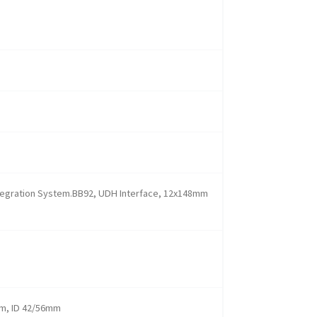
ntegration System.BB92, UDH Interface, 12x148mm
mm, ID 42/56mm