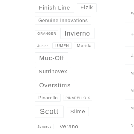
Finish Line
Fizik
F
Genuine Innovations
Invierno
H
GRANGER
Merida
LUMEN
Junior
L
Muc-Off
Nutrinovex
M
Overstims
M
Pinarello
PINARELLO X
M
Scott
Slime
N
Verano
Syncros