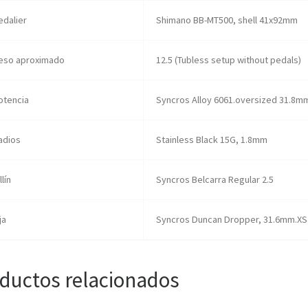
edalier
Shimano BB-MT500, shell 41x92mm
eso aproximado
12.5 (Tubless setup without pedals)
otencia
Syncros Alloy 6061.oversized 31.8mm,
adios
Stainless Black 15G, 1.8mm
llín
Syncros Belcarra Regular 2.5
ja
Syncros Duncan Dropper, 31.6mm.XS
ductos relacionados