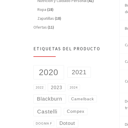
Nutrición y Cuidado Personal
(41)
B
Ropa
(18)
d
Zapatillas
(18)
Ofertas
(11)
B
C
ETIQUETAS DEL PRODUCTO
C
2020
2021
C
2023
2022
2024
Blackburn
Camelback
D
t
Castelli
Compex
Dotout
D
DOGMA F