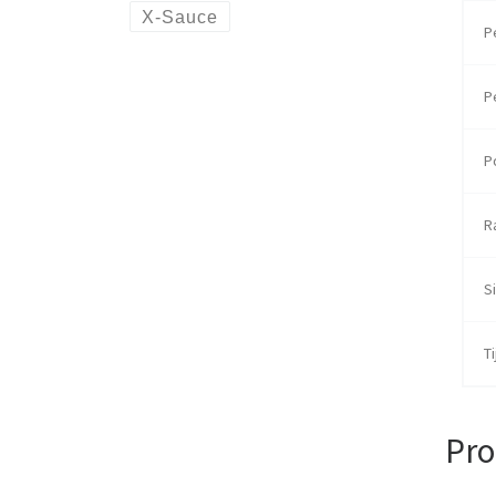
X-Sauce
P
P
P
R
Si
Ti
Pro