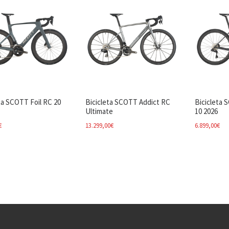
ta SCOTT Foil RC 20
Bicicleta SCOTT Addict RC
Bicicleta 
Ultimate
10 2026
€
13.299,00
€
6.899,00
€