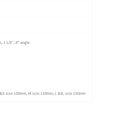
 1 1/8″, 6° angle
&S size 100mm, M size 130mm, L &XL size 150mm