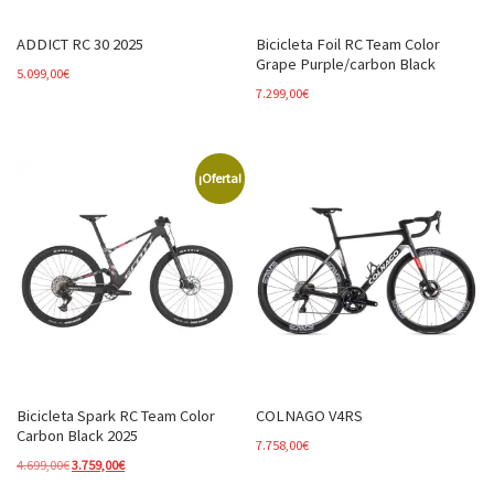
ADDICT RC 30 2025
Bicicleta Foil RC Team Color
Grape Purple/carbon Black
5.099,00
€
7.299,00
€
¡Oferta!
Bicicleta Spark RC Team Color
COLNAGO V4RS
Carbon Black 2025
7.758,00
€
El precio original era: 4.699,00€.
El precio actual es: 3.759,00€.
4.699,00
€
3.759,00
€