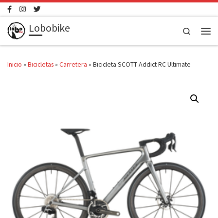
Saltar al contenido
Lobobike
Search
Men
Inicio
»
Bicicletas
»
Carretera
»
Bicicleta SCOTT Addict RC Ultimate