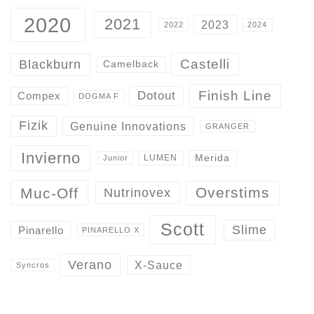
2020
2021
2023
2022
2024
Castelli
Blackburn
Camelback
Finish Line
Dotout
Compex
DOGMA F
Fizik
Genuine Innovations
GRANGER
Invierno
Merida
LUMEN
Junior
Overstims
Muc-Off
Nutrinovex
Scott
Slime
Pinarello
PINARELLO X
Verano
X-Sauce
Syncros