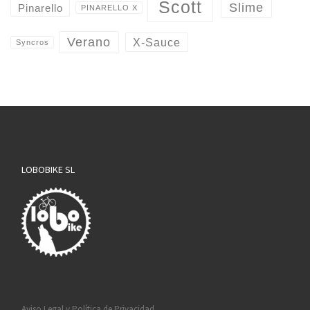
Scott
Slime
Pinarello
PINARELLO X
Verano
X-Sauce
Syncros
LOBOBIKE SL
Aviso Legal y Política de Privacidad