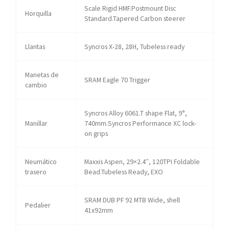
Scale Rigid HMF.Postmount Disc
Horquilla
Standard.Tapered Carbon steerer
Llantas
Syncros X-28, 28H, Tubeless ready
Manetas de
SRAM Eagle 70 Trigger
cambio
Syncros Alloy 6061.T shape Flat, 9°,
Manillar
740mm.Syncros Performance XC lock-
on grips
Neumático
Maxxis Aspen, 29×2.4″, 120TPI Foldable
trasero
Bead.Tubeless Ready, EXO
SRAM DUB PF 92 MTB Wide, shell
Pedalier
41x92mm