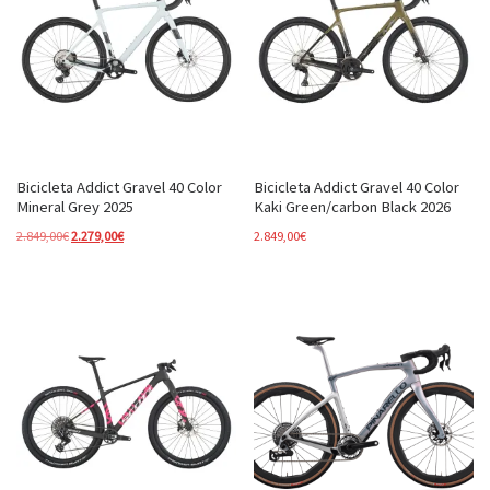
Bicicleta Addict Gravel 40 Color
Bicicleta Addict Gravel 40 Color
Mineral Grey 2025
Kaki Green/carbon Black 2026
El precio original era: 2.849,00€.
El precio actual es: 2.279,00€.
2.849,00
€
2.279,00
€
2.849,00
€