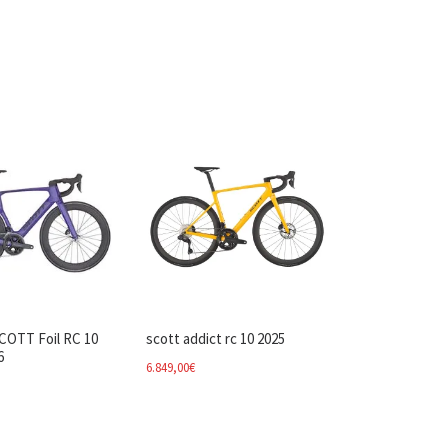
SCOTT Foil RC 10
scott addict rc 10 2025
6
6.849,00
€