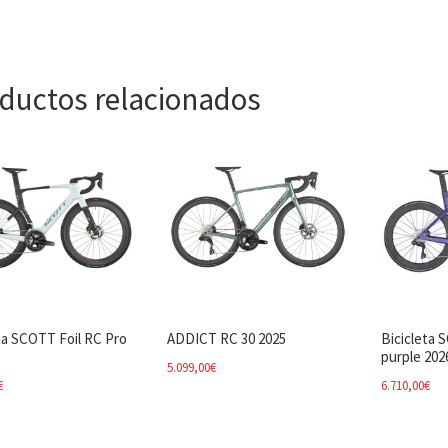
ductos relacionados
ta SCOTT Foil RC Pro
ADDICT RC 30 2025
Bicicleta 
purple 202
5.099,00
€
€
6.710,00
€