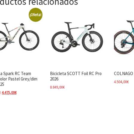
ductos relacionados
¡Oferta!
ta Spark RC Team
Bicicleta SCOTT Foil RC Pro
COLNAGO 
olor Pastel Grey/dim
2026
4.504,00
€
025
8.849,00
€
El precio original era: 5.599,00€.
El precio actual es: 4.475,00€.
€
4.475,00
€