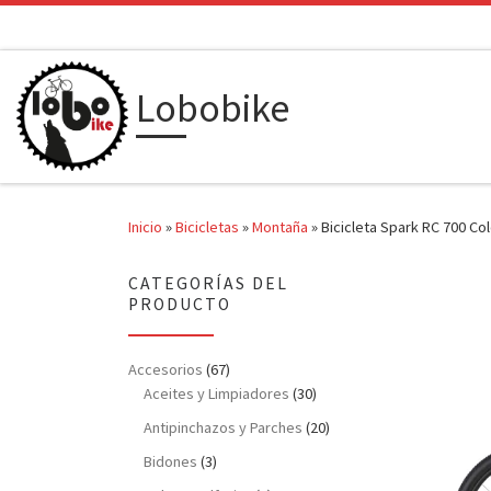
Saltar al contenido
Lobobike
Inicio
»
Bicicletas
»
Montaña
»
Bicicleta Spark RC 700 Co
CATEGORÍAS DEL
PRODUCTO
Accesorios
(67)
Aceites y Limpiadores
(30)
Antipinchazos y Parches
(20)
Bidones
(3)