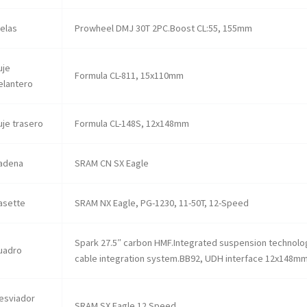
ielas
Prowheel DMJ 30T 2PC.Boost CL:55, 155mm
uje
Formula CL-811, 15x110mm
elantero
uje trasero
Formula CL-148S, 12x148mm
adena
SRAM CN SX Eagle
asette
SRAM NX Eagle, PG-1230, 11-50T, 12-Speed
Spark 27.5″ carbon HMF.Integrated suspension technolog
uadro
cable integration system.BB92, UDH interface 12x148mm
esviador
SRAM SX Eagle 12 Speed