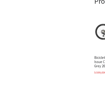
Pro
Bicicle
Issue C
Grey 2
5.599,00