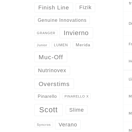
t
Finish Line
Fizik
Genuine Innovations
D
Invierno
GRANGER
F
Merida
LUMEN
Junior
Muc-Off
H
Nutrinovex
L
Overstims
M
Pinarello
PINARELLO X
Scott
Slime
M
Verano
Syncros
M