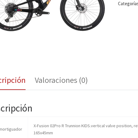
Categoría
cripción
Valoraciones (0)
cripción
X-Fusion 02Pro R Trunnion KIDS.vertical valve position, r
mortiguador
165x45mm