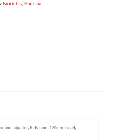
s:
Bicicletas
,
Montaña
ebound adjuster, Kids tune, 120mm travel,