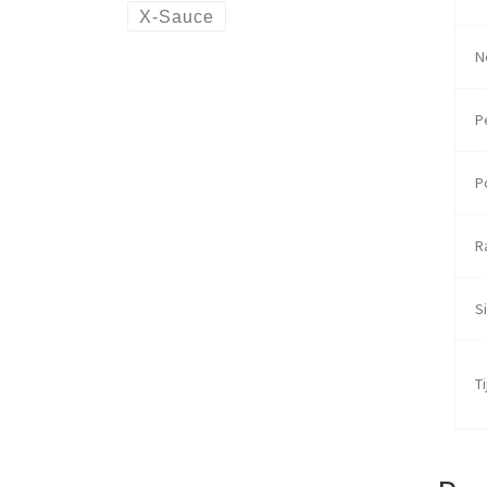
X-Sauce
N
P
P
R
Si
Ti