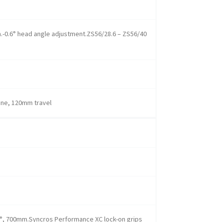
.-0.6° head angle adjustment.ZS56/28.6 – ZS56/40
une, 120mm travel
 9°, 700mm.Syncros Performance XC lock-on grips