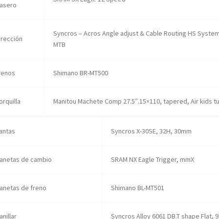
rasero
Syncros – Acros Angle adjust & Cable Routing HS System
irección
MTB
renos
Shimano BR-MT500
orquilla
Manitou Machete Comp 27.5″.15×110, tapered, Air kids t
lantas
Syncros X-30SE, 32H, 30mm
anetas de cambio
SRAM NX Eagle Trigger, mmX
anetas de freno
Shimano BL-MT501
anillar
Syncros Alloy 6061 DB.T shape Flat,