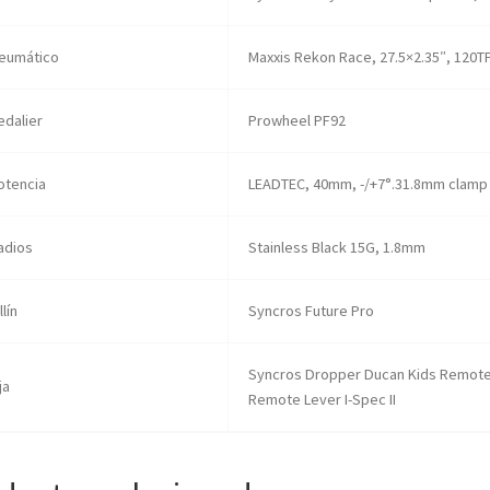
eumático
Maxxis Rekon Race, 27.5×2.35″, 120TP
edalier
Prowheel PF92
otencia
LEADTEC, 40mm, -/+7°.31.8mm clamp
adios
Stainless Black 15G, 1.8mm
llín
Syncros Future Pro
Syncros Dropper Ducan Kids Remote.
ja
Remote Lever I-Spec II