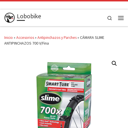
Saltar al contenido
Lobobike
Search
Men
Inicio
»
Accesorios
»
Antipinchazos y Parches
»
CÁMARA SLIME
ANTIPINCHAZOS 700 V/Fina