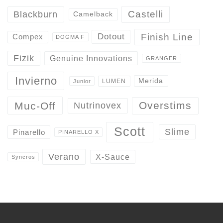
Castelli
Blackburn
Camelback
Finish Line
Dotout
Compex
DOGMA F
Fizik
Genuine Innovations
GRANGER
Invierno
Merida
LUMEN
Junior
Overstims
Muc-Off
Nutrinovex
Scott
Slime
Pinarello
PINARELLO X
Verano
X-Sauce
Syncros