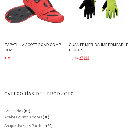
ZAPATILLA SCOTT ROAD COMP
GUANTE MERIDA IMPERMEABLE
BOA
FLUOR
El precio original era: 39,95€.
El precio actual es: 27,96€.
119,90
€
39,95
€
27,96
€
CATEGORÍAS DEL PRODUCTO
Accesorios
(67)
Aceites y Limpiadores
(30)
Antipinchazos y Parches
(20)