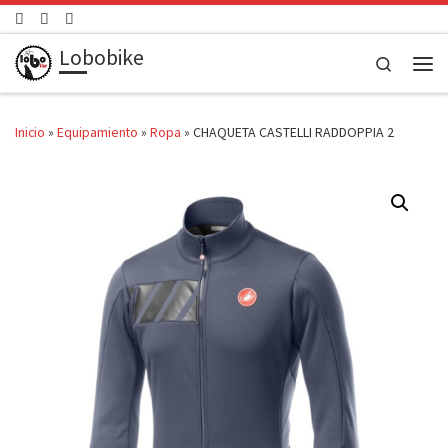
Saltar al contenido
Lobobike
Search
Men
Inicio
»
Equipamiento
»
Ropa
»
CHAQUETA CASTELLI RADDOPPIA 2