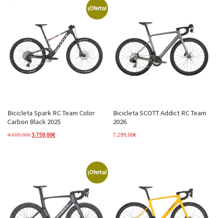
¡Oferta!
Bicicleta Spark RC Team Color
Bicicleta SCOTT Addict RC Team
Carbon Black 2025
2026
El precio original era: 4.699,00€.
El precio actual es: 3.759,00€.
4.699,00
€
3.759,00
€
7.299,00
€
¡Oferta!