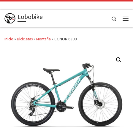
Saltar al contenido
Lobobike
Search
Men
Inicio
»
Bicicletas
»
Montaña
»
CONOR 6300