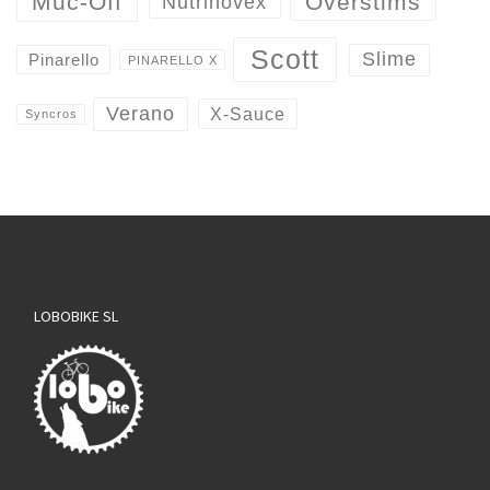
Overstims
Muc-Off
Nutrinovex
Scott
Slime
Pinarello
PINARELLO X
Verano
X-Sauce
Syncros
LOBOBIKE SL