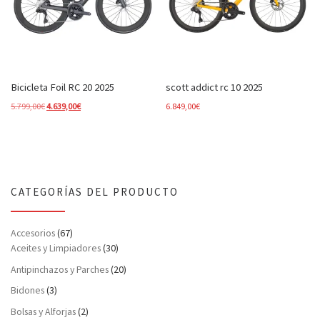
Bicicleta Foil RC 20 2025
scott addict rc 10 2025
El precio original era: 5.799,00€.
El precio actual es: 4.639,00€.
5.799,00
€
4.639,00
€
6.849,00
€
CATEGORÍAS DEL PRODUCTO
Accesorios
(67)
Aceites y Limpiadores
(30)
Antipinchazos y Parches
(20)
Bidones
(3)
Bolsas y Alforjas
(2)