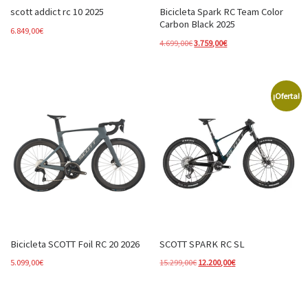
scott addict rc 10 2025
Bicicleta Spark RC Team Color
Carbon Black 2025
6.849,00
€
El precio original era: 4.699,00€.
El precio actual es: 3.7
4.699,00
€
3.759,00
€
¡Oferta!
Bicicleta SCOTT Foil RC 20 2026
SCOTT SPARK RC SL
El precio original era: 15.299,00
El precio actual es: 
5.099,00
€
15.299,00
€
12.200,00
€