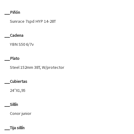
Piñón
Sunrace 7spd HYP 14-28T
Cadena
YBN S50 6/7v
Plato
Steel 152mm 38T, W/protector
Cubiertas
24″X1,95
Sillín
Conor junior
Tija sillín