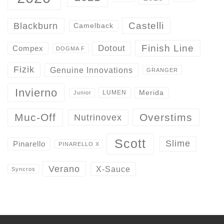
Castelli
Blackburn
Camelback
Finish Line
Dotout
Compex
DOGMA F
Fizik
Genuine Innovations
GRANGER
Invierno
Merida
LUMEN
Junior
Overstims
Muc-Off
Nutrinovex
Scott
Slime
Pinarello
PINARELLO X
Verano
X-Sauce
Syncros