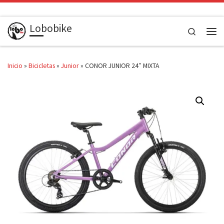
Saltar al contenido
Lobobike
Search
Men
Inicio
»
Bicicletas
»
Junior
»
CONOR JUNIOR 24″ MIXTA