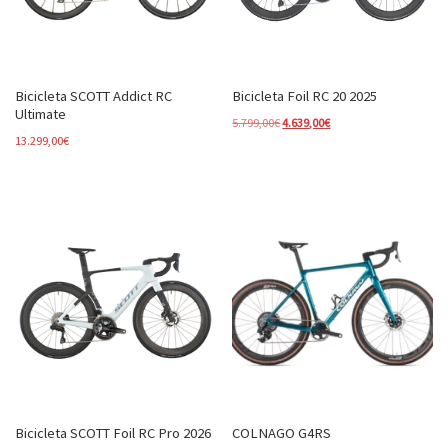
Bicicleta SCOTT Addict RC
Bicicleta Foil RC 20 2025
Ultimate
El precio original era: 5.799,00€.
El precio actual es: 4.6
5.799,00
€
4.639,00
€
13.299,00
€
Bicicleta SCOTT Foil RC Pro 2026
COLNAGO G4RS