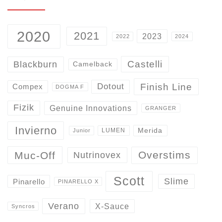
2020
2021
2023
2022
2024
Castelli
Blackburn
Camelback
Finish Line
Dotout
Compex
DOGMA F
Fizik
Genuine Innovations
GRANGER
Invierno
Merida
LUMEN
Junior
Overstims
Muc-Off
Nutrinovex
Scott
Slime
Pinarello
PINARELLO X
Verano
X-Sauce
Syncros