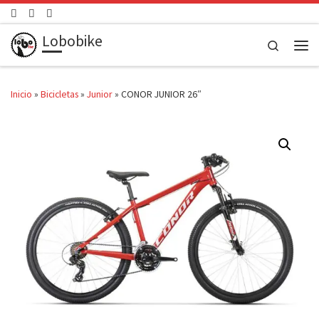
Saltar al contenido
Lobobike
Search
Men
Inicio
»
Bicicletas
»
Junior
»
CONOR JUNIOR 26″