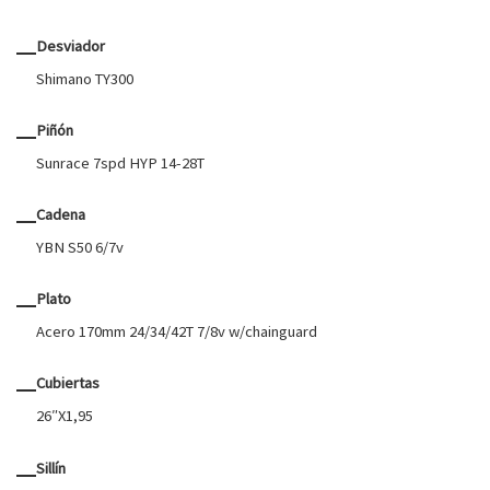
Desviador
Shimano TY300
Piñón
Sunrace 7spd HYP 14-28T
Cadena
YBN S50 6/7v
Plato
Acero 170mm 24/34/42T 7/8v w/chainguard
Cubiertas
26″X1,95
Sillín