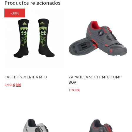
Productos relacionados
-30%
CALCETÍN MERIDA MTB
ZAPATILLA SCOTT MTB COMP
BOA
El precio original era: 9,95€.
El precio actual es: 6,96€.
9,95
€
6,96
€
119,90
€