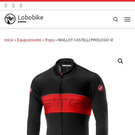
Saltar al contenido
Lobobike
Search
Men
Inicio
»
Equipamiento
»
Ropa
»
MAILLOT CASTELLI PROLOGO VI