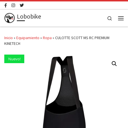
Saltar al contenido
Lobobike
Search
Men
Inicio
»
Equipamiento
»
Ropa
»
CULOTTE SCOTT MS RC PREMIUM
KINETECH
Nuevo!