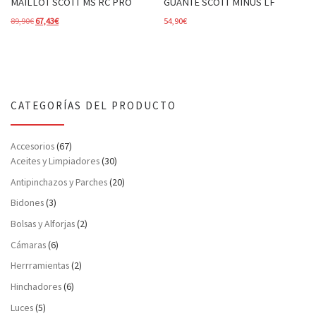
MAILLOT SCOTT MS RC PRO
GUANTE SCOTT MINUS LF
El precio original era: 89,90€.
El precio actual es: 67,43€.
89,90
€
67,43
€
54,90
€
CATEGORÍAS DEL PRODUCTO
Accesorios
(67)
Aceites y Limpiadores
(30)
Antipinchazos y Parches
(20)
Bidones
(3)
Bolsas y Alforjas
(2)
Cámaras
(6)
Herrramientas
(2)
Hinchadores
(6)
Luces
(5)