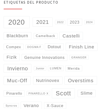
ETIQUETAS DEL PRODUCTO
2020
2021
2023
2022
2024
Castelli
Blackburn
Camelback
Finish Line
Dotout
Compex
DOGMA F
Fizik
Genuine Innovations
GRANGER
Invierno
Merida
LUMEN
Junior
Overstims
Muc-Off
Nutrinovex
Scott
Slime
Pinarello
PINARELLO X
Verano
X-Sauce
Syncros