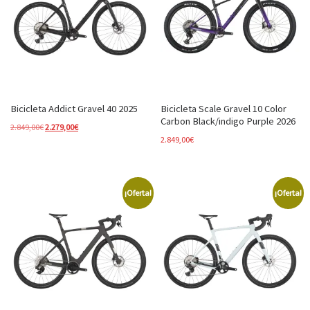
Bicicleta Addict Gravel 40 2025
Bicicleta Scale Gravel 10 Color
Carbon Black/indigo Purple 2026
El precio original era: 2.849,00€.
El precio actual es: 2.279,00€.
2.849,00
€
2.279,00
€
2.849,00
€
¡Oferta!
¡Oferta!