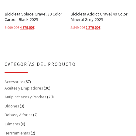
Bicicleta Solace Gravel 30 Color
Bicicleta Addict Gravel 40 Color
Carbon Black 2025
Mineral Grey 2025
El precio original era: 6.099,00€.
El precio actual es: 4.879,00€.
El precio original era: 2.849,00€.
El precio actual es: 2.2
6.099,00
€
4.879,00
€
2.849,00
€
2.279,00
€
CATEGORÍAS DEL PRODUCTO
Accesorios
(67)
Aceites y Limpiadores
(30)
Antipinchazos y Parches
(20)
Bidones
(3)
Bolsas y Alforjas
(2)
Cámaras
(6)
Herrramientas
(2)