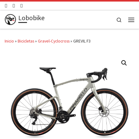
Saltar al contenido
Lobobike
Search
Men
Inicio
»
Bicicletas
»
Gravel-Cyclocross
»
GREVIL F3