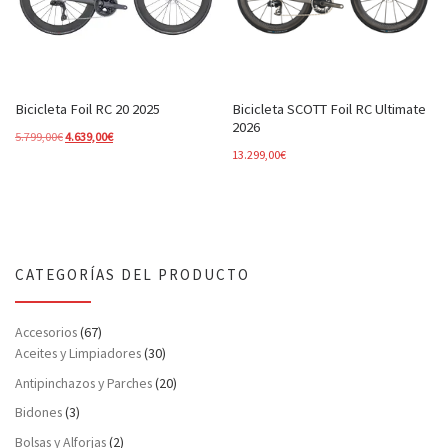
Bicicleta Foil RC 20 2025
Bicicleta SCOTT Foil RC Ultimate
2026
El precio original era: 5.799,00€.
El precio actual es: 4.639,00€.
5.799,00
€
4.639,00
€
13.299,00
€
CATEGORÍAS DEL PRODUCTO
Accesorios
(67)
Aceites y Limpiadores
(30)
Antipinchazos y Parches
(20)
Bidones
(3)
Bolsas y Alforjas
(2)