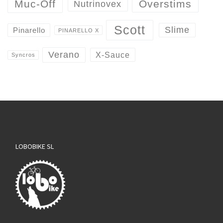
Overstims
Muc-Off
Nutrinovex
Scott
Slime
Pinarello
PINARELLO X
Verano
X-Sauce
Syncros
LOBOBIKE SL