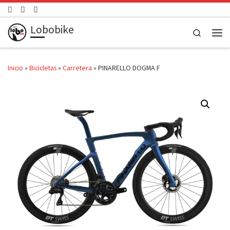
Saltar al contenido
Lobobike
Search
Men
Inicio
»
Bicicletas
»
Carretera
»
PINARELLO DOGMA F