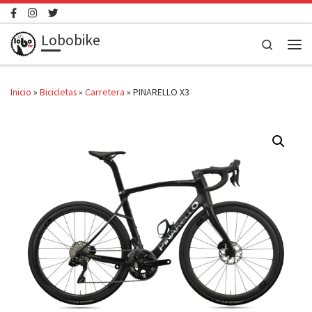
Saltar al contenido
Lobobike
Search
Men
Inicio
»
Bicicletas
»
Carretera
»
PINARELLO X3