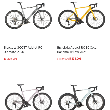
Bicicleta SCOTT Addict RC
Bicicleta Addict RC 10 Color
Ultimate 2026
Bahama Yellow 2025
El precio original era: 6.849,00€.
El precio actual es: 5.4
13.299,00
€
6.849,00
€
5.475,00
€