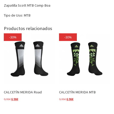
Zapatilla Scott MTB Comp Boa
Tipo de Uso: MTB
Productos relacionados
-30%
-30%
CALCETÍN MERIDA Road
CALCETÍN MERIDA MTB
El precio original era: 9,95€.
El precio actual es: 6,96€.
El precio original era: 9,95€.
El precio actual es: 6,96€.
9,95
€
6,96
€
9,95
€
6,96
€