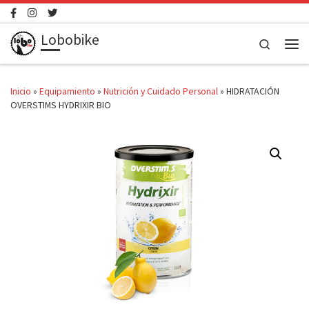
Saltar al contenido
Lobobike
Search
Men
Inicio
»
Equipamiento
»
Nutrición y Cuidado Personal
»
HIDRATACIÓN
OVERSTIMS HYDRIXIR BIO