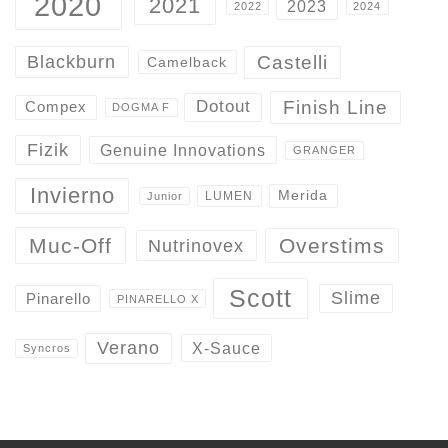
2020
2021
2023
2022
2024
Castelli
Blackburn
Camelback
Finish Line
Dotout
Compex
DOGMA F
Fizik
Genuine Innovations
GRANGER
Invierno
Merida
LUMEN
Junior
Overstims
Muc-Off
Nutrinovex
Scott
Slime
Pinarello
PINARELLO X
Verano
X-Sauce
Syncros