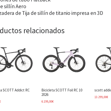
de sillín Aero
adera de Tija de sillín de titanio impresa en 3D
ductos relacionados
eta SCOTT Addict RC
Bicicleta SCOTT Foil RC 10
scott addic
2026
13.299,00
€
€
6.199,00
€