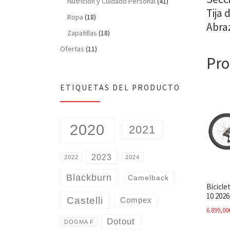
Nutrición y Cuidado Personal
(41)
Tija 
Ropa
(18)
Abraz
Zapatillas
(18)
Ofertas
(11)
Pro
ETIQUETAS DEL PRODUCTO
2020
2021
2023
2022
2024
Blackburn
Camelback
Bicicl
10 2026
Castelli
Compex
6.899,00
Dotout
DOGMA F