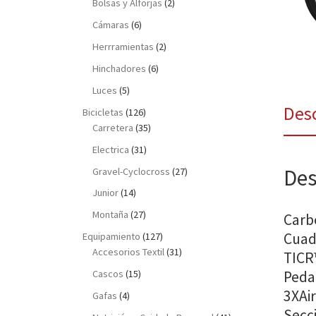
Bolsas y Alforjas
(2)
Cámaras
(6)
Herrramientas
(2)
Hinchadores
(6)
Luces
(5)
Des
Bicicletas
(126)
Carretera
(35)
Electrica
(31)
Des
Gravel-Cyclocross
(27)
Junior
(14)
Montaña
(27)
Carb
Cuad
Equipamiento
(127)
Accesorios Textil
(31)
TICR
Pedal
Cascos
(15)
3XAir
Gafas
(4)
Secc