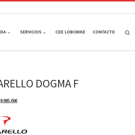
Se
NDA
SERVICIOS
CDE LOBOBIKE
CONTACTO
ARELLO DOGMA F
El precio original era: 16.910,00€.
El precio actual es: 8.985,00€.
8.985,00
€