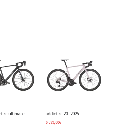
t rc ultimate
addict rc 20- 2025
6.099,00
€