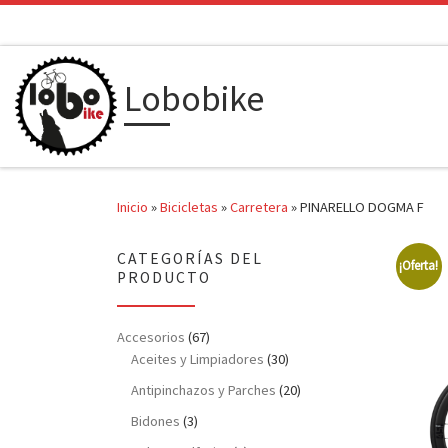
Saltar al contenido
Lobobike
Inicio
»
Bicicletas
»
Carretera
»
PINARELLO DOGMA F
CATEGORÍAS DEL
¡Oferta!
PRODUCTO
Accesorios
(67)
Aceites y Limpiadores
(30)
Antipinchazos y Parches
(20)
Bidones
(3)