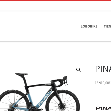
LOBOBIKE
TIE
PIN
16.910,00
€