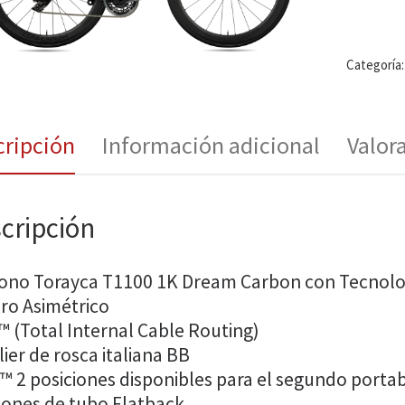
Categoría
cripción
Información adicional
Valor
cripción
ono Torayca T1100 1K Dream Carbon con Tecnolo
ro Asimétrico
™ (Total Internal Cable Routing)
ier de rosca italiana BB
™ 2 posiciones disponibles para el segundo portab
iones de tubo Flatback