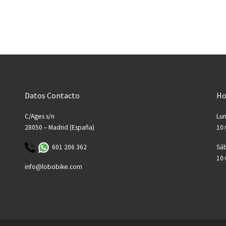
Datos Contacto
Ho
C/Ages s/n
Lun
28050 – Madrid (España)
10:
601 206 362
Sá
10:
info@lobobike.com